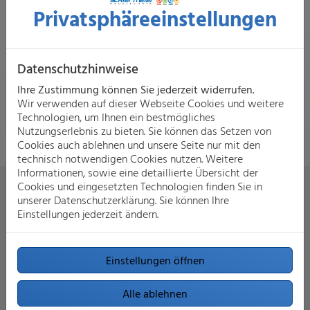
Anforderungen, um basierend darauf zu prüfen, welche
Privatsphäre­einstellungen
Kombination aus Solarheizung und Heizungsanlage für Sie
am besten geeignet ist. Bei der Installation übernehmen
wir zudem die Koordination anderer Gewerke und arbeiten
eng mit Partnerunternehmen und renommierten Marken
Datenschutzhinweise
zusammen. So bekommen Sie höchste Qualität, sowohl bei
Ihre Zustimmung können Sie jederzeit widerrufen.
der Arbeit als auch den Produkten.
Wir verwenden auf dieser Webseite Cookies und weitere
Technologien, um Ihnen ein bestmögliches
Nutzungserlebnis zu bieten. Sie können das Setzen von
Cookies auch ablehnen und unsere Seite nur mit den
technisch notwendigen Cookies nutzen. Weitere
Informationen, sowie eine detaillierte Übersicht der
Cookies und eingesetzten Technologien finden Sie in
unserer Datenschutzerklärung. Sie können Ihre
Einstellungen jederzeit ändern.
Ihre Vorteile mit Stephan
Einstellungen öffnen
Schiermeier
Alle ablehnen