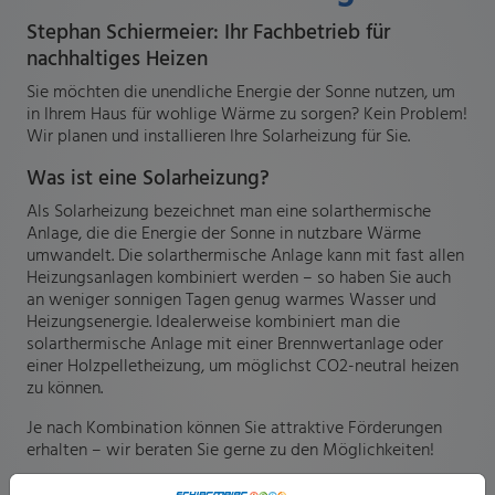
Stephan Schiermeier: Ihr Fachbetrieb für
nachhaltiges Heizen
Sie möchten die unendliche Energie der Sonne nutzen, um
in Ihrem Haus für wohlige Wärme zu sorgen? Kein Problem!
Wir planen und installieren Ihre Solarheizung für Sie.
Was ist eine Solarheizung?
Als Solarheizung bezeichnet man eine solarthermische
Anlage, die die Energie der Sonne in nutzbare Wärme
umwandelt. Die solarthermische Anlage kann mit fast allen
Heizungsanlagen kombiniert werden – so haben Sie auch
an weniger sonnigen Tagen genug warmes Wasser und
Heizungsenergie. Idealerweise kombiniert man die
solarthermische Anlage mit einer Brennwertanlage oder
einer Holzpelletheizung, um möglichst CO2-neutral heizen
zu können.
Je nach Kombination können Sie attraktive Förderungen
erhalten – wir beraten Sie gerne zu den Möglichkeiten!
Gemeinsam besprechen wir Ihre Wünsche und