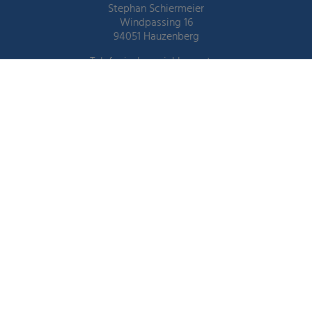
Stephan Schiermeier
Windpassing 16
94051 Hauzenberg
Telefonisch erreichbar unter:
08586 917906
E-Mail:
info@schiermeier-haustechnik.de
Öffnungszeiten
Montag-Donnerstag:
7.30-12.00 Uhr und 13.00-17.00 Uhr
Freitag:
7.30-12.00 Uhr